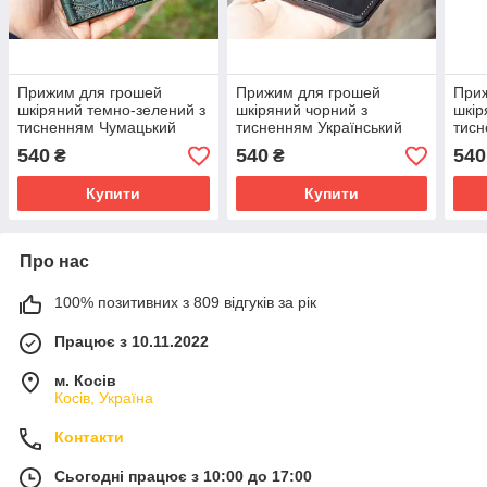
Прижим для грошей
Прижим для грошей
При
шкіряний темно-зелений з
шкіряний чорний з
шкір
тисненням Чумацький
тисненням Український
тисн
Шлях
орнамент
540
540
540
₴
₴
Купити
Купити
Про нас
100% позитивних з 809 відгуків за рік
Працює з 10.11.2022
м. Косів
Косів, Україна
Контакти
Сьогодні працює з 10:00 до 17:00