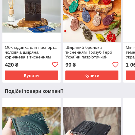
Обкладинка для паспорта
Шкіряний брелок з
Міні
чоловіча шкіряна
тисненням Тризуб Герб
темн
коричнева з тисненням
України патріотичний
Укра
Тризуб Герб України
подарунок
гама
420
90
1 0
₴
₴
Купити
Купити
Подібні товари компанії