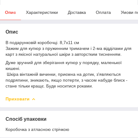
Опис
Характеристики
Доставка
Оплата
Умови п
Опис
В подарунковій коробочці. 8,7х11 см
Зажим для купюр з пружинним тримачем і 2-ма відділами для
карт з якісної натуральної шкіри з авторстким тисненням.
Дуже зручний для зберігання купюр у порядку, маленької
кишені.
Шкіра вінтажній вичинки, приємна на дотик, з'являються
подряпини, зникають, якщо потерти, з часом набуде блиск -
стане тільки кращє. Буде носитися роками.
Приховати
Спосіб упаковки
Коробочка з атласною стрічкою