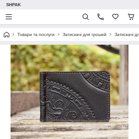
SHPAK
Товари та послуги
Затискачі для грошей
Затискачі д