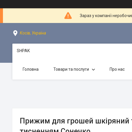
Зараз у компанії неробочи
Косів, Україна
SHPAK
Головна
Товари та послуги
Про нас
Прижим для грошей шкіряний 
тисненням Сонечко