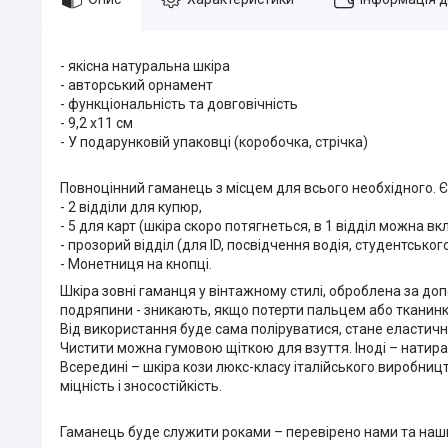
- якісна натуральна шкіра
- авторський орнамент
- функціональність та довговічність
- 9,2 х11 см
- У подарунковій упаковці (коробочка, стрічка)
Повноцінний гаманець з місцем для всього необхідного. Є
- 2 відділи для купюр,
- 5 для карт (шкіра скоро потягнеться, в 1 відділ можна вк
- прозорий відділ (для ID, посвідчення водія, студентськог
- Монетниця на кнопці.
Шкіра зовні гаманця у вінтажному стилі, оброблена за доп
подряпини - зникають, якщо потерти пальцем або тканин
Від використання буде сама поліруватися, стане еластичн
Чистити можна гумовою щіткою для взуття. Іноді – натир
Всередині – шкіра кози люкс-класу італійського виробниц
міцність і зносостійкість.
Гаманець буде служити роками – перевірено нами та на