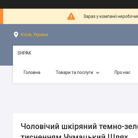
Зараз у компанії неробочи
Косів, Україна
SHPAK
Головна
Товари та послуги
Про нас
Чоловічий шкіряний темно-зел
тисненням Чумацький Шлях