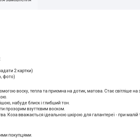
:
ладати 2 картки)
о, фото)
омогою воску, тепла та приємна на дотик, матова. Стає світліше на 
кою.
ішою, набуде блиск і глибший тон.
ати прозорим взуттєвим воском.
тва. Коза вважається ідеальною шкірою для галантереї - при малій
шими покупцями.