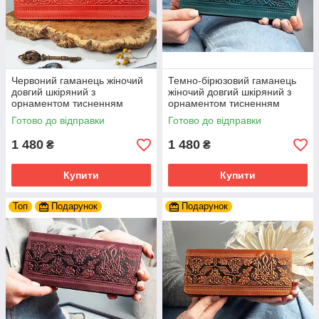
Червоний гаманець жіночий
Темно-бірюзовий гаманець
довгий шкіряний з
жіночий довгий шкіряний з
орнаментом тисненням
орнаментом тисненням
Тризуб Герб України Калина
Тризуб Герб України Калина
Готово до відправки
Готово до відправки
1 480
1 480
₴
₴
Купити
Купити
Топ
Подарунок
Подарунок