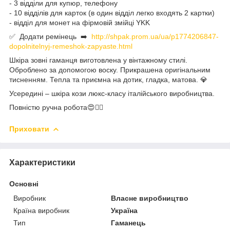
- 3 відділи для купюр, телефону
- 10 відділів для карток (в один відділ легко входять 2 картки)
- відділ для монет на фірмовій змійці YKK
✅ Додати ремінець ➡️
http://shpak.prom.ua/ua/p1774206847-
dopolnitelnyj-remeshok-zapyaste.html
Шкіра зовні гаманця виготовлена у вінтажному стилі.
Оброблено за допомогою воску. Прикрашена оригінальним
тисненням. Тепла та приємна на дотик, гладка, матова. 💎
Усередині – шкіра кози люкс-класу італійського виробництва.
Повністю ручна робота😍❤️‍🔥
Приховати
Характеристики
Основні
Виробник
Власне виробництво
Країна виробник
Україна
Тип
Гаманець