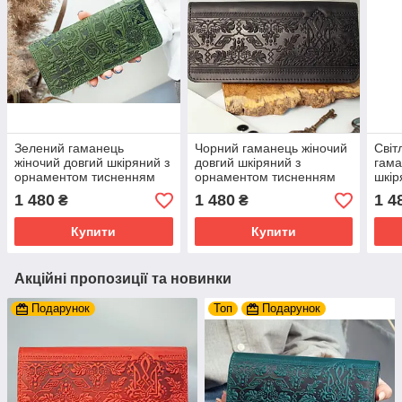
Зелений гаманець
Чорний гаманець жіночий
Світ
жіночий довгий шкіряний з
довгий шкіряний з
гама
орнаментом тисненням
орнаментом тисненням
шкір
Марки та штемпеля
Герб України Калина
тисн
1 480
1 480
1 4
₴
₴
України
Укра
Купити
Купити
Акційні пропозиції та новинки
Подарунок
Топ
Подарунок