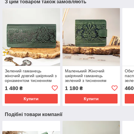
З цим товаром також замовляють
Зелений гаманець
Маленький Жіночий
Обкл
жіночий довгий шкіряний з
шкіряний гаманець
пасп
орнаментом тисненням
зелений з тисненням
зеле
Тризуб Герб України
Тризуб і Калина
Триз
1 480
1 180
460
₴
₴
Калина
Обкл
відд
Купити
Купити
Подібні товари компанії