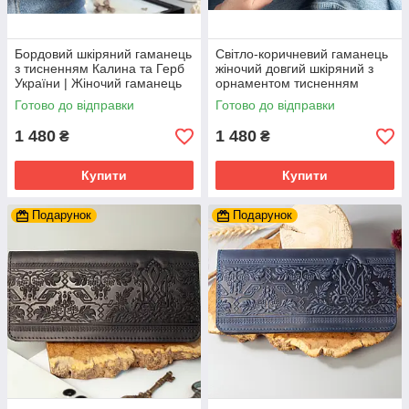
Бордовий шкіряний гаманець
Світло-коричневий гаманець
з тисненням Калина та Герб
жіночий довгий шкіряний з
України | Жіночий гаманець
орнаментом тисненням
Марсала
Тризуб Герб України Калина
Готово до відправки
Готово до відправки
1 480
1 480
₴
₴
Купити
Купити
Подарунок
Подарунок