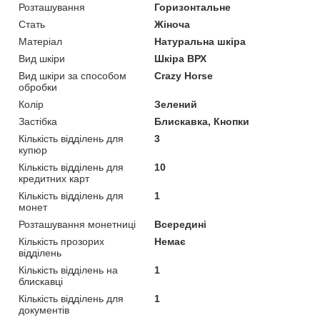
Розташування
Горизонтальне
Стать
Жіноча
Матеріал
Натуральна шкіра
Вид шкіри
Шкіра ВРХ
Вид шкіри за способом
Crazy Horse
обробки
Колір
Зелений
Застібка
Блискавка, Кнопки
Кількість відділень для
3
купюр
Кількість відділень для
10
кредитних карт
Кількість відділень для
1
монет
Розташування монетниці
Всередині
Кількість прозорих
Немає
відділень
Кількість відділень на
1
блискавці
Кількість відділень для
1
документів