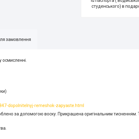
id паспорта ( водійсько
студенського) в подар
для замовлення
у осмисленні.
тки)
847-dopolnitelnyj-remeshok-zapyaste.html
роблено за допомогою воску. Прикрашена оригінальним тисненням. 
тва.