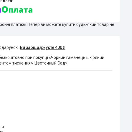
тронні платежі. Тепер ви можете купити будь-який товар не
подарунок
Ви заощаджуєте 400 ₴
безкоштовно при покупці «Чорний гаманець шкіряний
ментом тисненням Цветочный Сад»
ля