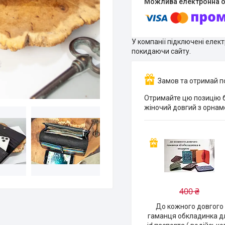
У компанії підключені елек
покидаючи сайту.
Замов та отримай 
Отримайте цю позицію 
жіночий довгий з орна
400 ₴
До кожного довгого
гаманця обкладинка д