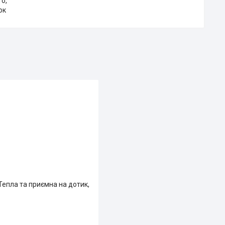
го,
ок
Тепла та приємна на дотик,