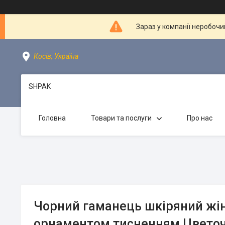
Зараз у компанії неробочи
Косів, Україна
SHPAK
Головна
Товари та послуги
Про нас
Чорний гаманець шкіряний жін
орнаментом тисненням Цвето