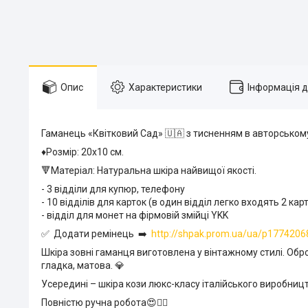
Опис
Характеристики
Інформація 
Гаманець «Квітковий Сад» 🇺🇦 з тисненням в авторськом
♦️Розмір: 20х10 см.
🔻Матеріал: Натуральна шкіра найвищої якості.
- 3 відділи для купюр, телефону
- 10 відділів для карток (в один відділ легко входять 2 кар
- відділ для монет на фірмовій змійці YKK
✅ Додати ремінець ➡️
http://shpak.prom.ua/ua/p1774206
Шкіра зовні гаманця виготовлена у вінтажному стилі. Об
гладка, матова. 💎
Усередині – шкіра кози люкс-класу італійського виробниц
Повністю ручна робота😍❤️‍🔥