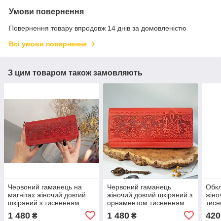
Умови повернення
Повернення товару впродовж 14 днів за домовленістю
Всі умови повернення
З цим товаром також замовляють
Червоний гаманець на
Червоний гаманець
Обкл
магнітах жіночий довгий
жіночий довгий шкіряний з
жіно
шкіряний з тисненням
орнаментом тисненням
тисн
Тризуб Герб України з
Тризуб Герб України
1 480
1 480
420
₴
₴
прозорим відділом
Калина