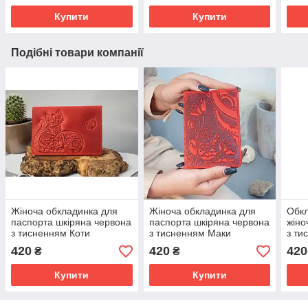
Купити
Купити
Подібні товари компанії
Жіноча обкладинка для
Жіноча обкладинка для
Обкл
паспорта шкіряна червона
паспорта шкіряна червона
жіно
з тисненням Коти
з тисненням Маки
з ти
Кал
420
420
420
₴
₴
Купити
Купити