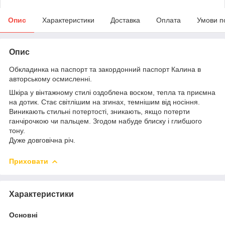
Опис
Характеристики
Доставка
Оплата
Умови п
Опис
Обкладинка на паспорт та закордонний паспорт Калина в
авторському осмисленні.
Шкіра у вінтажному стилі оздоблена воском, тепла та приємна
на дотик. Стає світлішим на згинах, темнішим від носіння.
Виникають стильні потертості, зникають, якщо потерти
ганчірочкою чи пальцем. Згодом набуде блиску і глибшого
тону.
Дуже довговічна річ.
Приховати
Характеристики
Основні