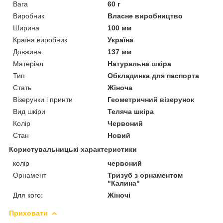
Вага
60 г
Виробник
Власне виробництво
Ширина
100 мм
Країна виробник
Україна
Довжина
137 мм
Матеріал
Натуральна шкіра
Тип
Обкладинка для паспорта
Стать
Жіноча
Візерунки і принти
Геометричний візерунок
Вид шкіри
Теляча шкіра
Колір
Червоний
Стан
Новий
Користувальницькі характеристики
колір
червоний
Орнамент
Тризуб з орнаментом
"Калина"
Для кого:
Жіночі
Приховати