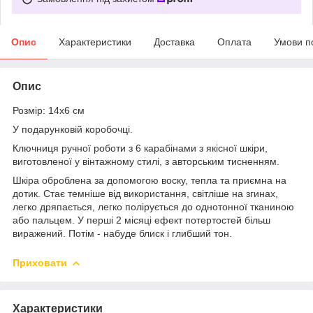
Опис
Характеристики
Доставка
Оплата
Умови п
Опис
Розмір: 14х6 см
У подарунковій коробочці.
Ключниця ручної роботи з 6 карабінами з якісної шкіри,
виготовленої у вінтажному стилі, з авторським тисненням.
Шкіра оброблена за допомогою воску, тепла та приємна на
дотик. Стає темніше від використання, світліше на згинах,
легко дряпається, легко полірується до однотонної тканиною
або пальцем. У перші 2 місяці ефект потертостей більш
виражений. Потім - набуде блиск і глибший тон.
Приховати
Характеристики