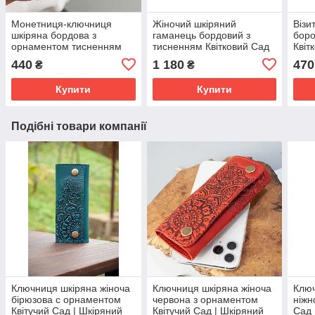
Монетниця-ключниця
Жіночий шкіряний
Візи
шкіряна бордова з
гаманець бордовий з
боро
орнаментом тисненням
тисненням Квітковий Сад
Квіт
Квіти
карт
440
1 180
470
₴
₴
Купити
Купити
Подібні товари компанії
Ключниця шкіряна жіноча
Ключниця шкіряна жіноча
Ключ
бірюзова с орнаментом
червона з орнаментом
ніжн
Квітучий Сад | Шкіряний
Квітучий Сад | Шкіряний
Сад 