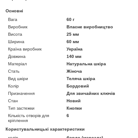
Основні
Вага
60 г
Виробник
Власне виробництво
Висота
25 мм
Ширина
60 мм
Країна виробник
Україна
Довжина
140 мм
Матеріал
Натуральна шкіра
Стать
Жіноча
Вид шкіри
Теляча шкіра
Колір
Бордовий
Призначення
Для звичайних ключів
Стан
Новий
Тип застежки
Кнопки
Кількість отворів для
6
кріплення
Користувальницькі характеристики
колір
бордо (марсала)