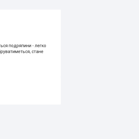
ться подряпини - легко
іруватиметься, стане