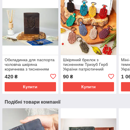
Обкладинка для паспорта
Шкіряний брелок з
Міні
чоловіча шкіряна
тисненням Тризуб Герб
темн
коричнева з тисненням
України патріотичний
Укра
Тризуб Герб України
подарунок
гама
420
90
1 0
₴
₴
Купити
Купити
Подібні товари компанії