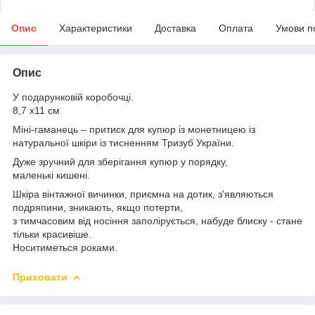
Опис
Характеристики
Доставка
Оплата
Умови п
Опис
У подарунковій коробочці.
8,7 х11 см
Міні-гаманець – притиск для купюр із монетницею із
натуральної шкіри із тисненням Тризуб України.
Дуже зручний для зберігання купюр у порядку,
маленькі кишені.
Шкіра вінтажної вичинки, приємна на дотик, з'являються
подряпини, зникають, якщо потерти,
з тимчасовим від носіння заполірується, набуде блиску - стане
тільки красивіше.
Носитиметься роками.
Приховати