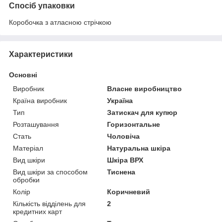
Спосіб упаковки
Коробочка з атласною стрічкою
Характеристики
Основні
Виробник
Власне виробництво
Країна виробник
Україна
Тип
Затискач для купюр
Розташування
Горизонтальне
Стать
Чоловіча
Матеріал
Натуральна шкіра
Вид шкіри
Шкіра ВРХ
Вид шкіри за способом
Тиснена
обробки
Колір
Коричневий
Кількість відділень для
2
кредитних карт