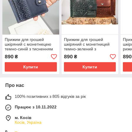
Прижим для грошей
Прижим для грошей
При
шкіряний с монетнецею
шкіряний с монетницей
шкір
темно-синій з тисненням
темно-зелений з
рижи
Народний Орнамент
тисненням Тризуб України
Укра
890
890
890
₴
₴
Купити
Купити
Про нас
100% позитивних з 805 відгуків за рік
Працює з 10.11.2022
м. Косів
Косів, Україна