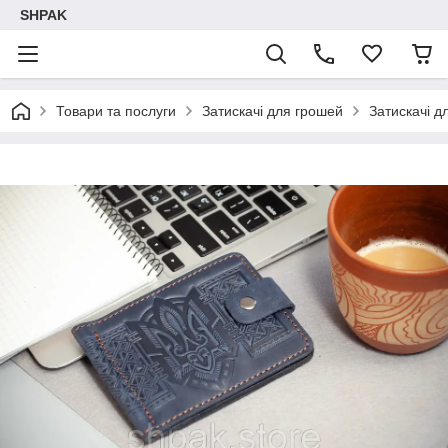
SHPAK
Товари та послуги
Затискачі для грошей
Затискачі д