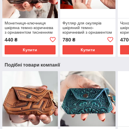
Монетниця-ключниця
Футляр для окулярів
Чохо
шкіряна темно-коричнева
шкіряний темно-
шкір
з орнаментом тисненням
коричневий з орнаментом
кори
Плин часу
Плин Часу | очешник
Плин
440
780
470
₴
₴
шкіра
шкір
Купити
Купити
Подібні товари компанії