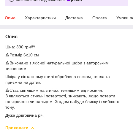
Опис
Характеристики
Доставка
Оплата
Умови п
Опис
Ціна: 390 грн💸
🔺Розмір 6х10 см
🔺Виконано з якісної натуральної шкіри з авторським
тисненням.
Шкіра у вінтажному стилі оброблена воском, тепла та
приємна на дотик.
🔺Стає світлішим на згинах, темнішим від носіння.
З'являються стильні потертості, зникають, якщо потерти
ганчірочкою чи пальцем. Згодом набуде блиску і глибшого
тону.
Дуже довговічна річ.
Приховати