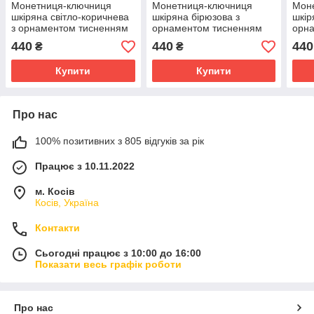
Монетниця-ключниця
Монетниця-ключниця
Мон
шкіряна світло-коричнева
шкіряна бірюзова з
шкір
з орнаментом тисненням
орнаментом тисненням
орн
Плин часу
Квіти
Сон
440
440
440
₴
₴
Купити
Купити
Про нас
100% позитивних з 805 відгуків за рік
Працює з 10.11.2022
м. Косів
Косів, Україна
Контакти
Сьогодні працює з 10:00 до 16:00
Показати весь графік роботи
Про нас