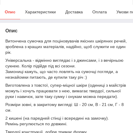
Опис
Характеристики
Доставка
Оплата
Умови п
Опис
Витончена сумочка для поціновувачів якісних шкіряних речей,
зроблена з кращих матеріалів, надійно, щоб служити не один
рік.
Універсальна - відмінно виглядає і з джинсами, і з вечірньою
сукнею. Колір підійде під всі сезони.
Замониці кажуть, що часто ловлять на сумочці погляди, а
незнайомки питають, де купили таку річ :)
Виготовлена ​​з товстої, супер-міцної шкіри (одиниці з майстрів
можуть і хочуть працювати з нею, вимагає твердої, сильної
руки і навичок, зате таку сумку і онукам можна передати).
Розміри зовні, в закритому вигляді: Ш - 20 см, В - 21 см, Г - 8
см.
2 кишені (на паредней стінці і всередині на замочку).
Ремінь регулюється по довжині.
Твердої конструкції, добре тримає форму.