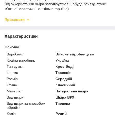
Від використання шкіра заполірується, набуде блиску, стане
м'якше і еластичніше - тільки гарніше)
Приховати
Характеристики
Основні
Виробник
Власне виробництво
Країна виробник
Україна
Тип сумки
Крос-боді
Форма
Трапеція
Розмір
Середній
Стиль
Класичний
Матеріал
Натуральна шкіра
Вид шкіри
Шкіра ВРХ
Вид шкіри за способом
Тиснена
обробки
Колір
Рудий