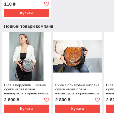
застосуванні.
110
₴
Купити
Подібні товари компанії
Сіра з бордовим шкіряна
Рижа з оливковим шкіряна
Сіра
сумка через плече
сумка через плече
сумк
напівкругла з орнаментом
напівкругла з орнаментом
напі
тисненням бохо
тисненням бохо
тисн
2 800
2 800
2 8
₴
₴
Купити
Купити