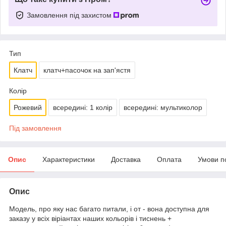
Замовлення під захистом
Тип
Клатч
клатч+пасочок на зап'ястя
Колір
Рожевий
всередині: 1 колір
всередині: мультиколор
Під замовлення
Опис
Характеристики
Доставка
Оплата
Умови п
Опис
Модель, про яку нас багато питали, і от - вона доступна для
заказу у всіх віріантах наших кольорів і тиснень +