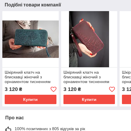
Подібні товари компанії
Шкіряний клатч на
Шкіряний клатч на
Шкір
блискавці жіночий з
блискавці жіночий з
блис
орнаментом тисненням
орнаментом тисненням
орн
Квіти бірюзовий |
Лаванда бордовий |
Квіт
3 120
3 120
3 1
₴
₴
гаманець на змійці
гаманець на змійці
гама
Купити
Купити
Про нас
100% позитивних з 805 відгуків за рік