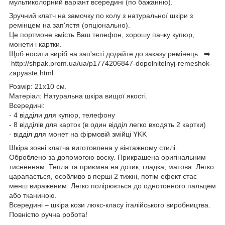
мультиколорний варіант всередині (по бажанню).
Зручний клатч на замочку по колу з натуральної шкіри з
ремінцем на зап'ястя (опціонально).
Це портмоне вмість Ваш телефон, хорошу пачку купюр,
монети і картки.
Щоб носити виріб на зап'ясті додайте до заказу ремінець ➡️
http://shpak.prom.ua/ua/p1774206847-dopolnitelnyj-remeshok-
zapyaste.html
Розмір: 21х10 см.
Матеріал: Натуральна шкіра вищої якості.
Всередині:
- 4 відділи для купюр, телефону
- 8 відділів для карток (в один відділ легко входять 2 картки)
- відділ для монет на фірмовій змійці YKK
Шкіра зовні клатча виготовлена у вінтажному стилі.
Оброблено за допомогою воску. Прикрашена оригінальним
тисненням. Тепла та приємна на дотик, гладка, матова. Легко
царапається, особливо в перші 2 тижні, потім ефект стає
менш вираженим. Легко полірюється до однотонного пальцем
або тканиною.
Всередині – шкіра кози люкс-класу італійського виробництва.
Повністю ручна робота!