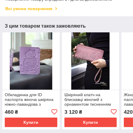
Всі умови повернення
З цим товаром також замовляють
Обкладинка для ID
Шкіряний клатч на
Жіно
паспорта жіноча шкіряна
блискавці жіночий з
пасп
ніжно-лавандова з
орнаментом тисненням
лава
тисненням Сова |
Сова чайна роза |
Сов
460
3 120
420
₴
₴
Обкладинка на права
гаманець на змійці
жіноча
Купити
Купити