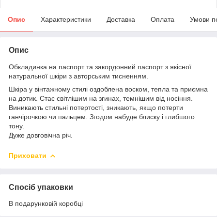
Опис
Характеристики
Доставка
Оплата
Умови п
Опис
Обкладинка на паспорт та закордонний паспорт з якісної
натуральної шкіри з авторським тисненням.
Шкіра у вінтажному стилі оздоблена воском, тепла та приємна
на дотик. Стає світлішим на згинах, темнішим від носіння.
Виникають стильні потертості, зникають, якщо потерти
ганчірочкою чи пальцем. Згодом набуде блиску і глибшого
тону.
Дуже довговічна річ.
Приховати
Спосіб упаковки
В подарунковій коробці