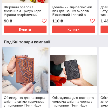
Шкіряний брелок з
Ідеальний відновлюючий
Довг
тисненням Тризуб Герб
віск для Ваших виробів
нату
України патріотичний
Економний і легкий в
тисн
подарунок
застосуванні.
Чоло
90
110
1 4
₴
₴
ремі
Купити
Купити
Подібні товари компанії
Обкладинка для паспорта
Обкладинка для паспорта
Обкл
шкіряна світло-коричнева
чоловіча шкіряна чорна з
жіно
з тисненням Плин Часу
тисненням Плин Часу
зеле