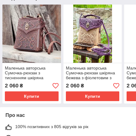
Маленька авторська
Маленька авторська
Мале
Сумочка-рюкзак з
Сумочка-рюкзак шкіряна
Сумо
тисненням шкіряна
бежева з фіолетовим з
беже
коричнева з орнаментом
орнаментом тисненням
олив
2 060
2 060
2 0
₴
₴
Бохо
тис
Купити
Купити
Про нас
100% позитивних з 805 відгуків за рік