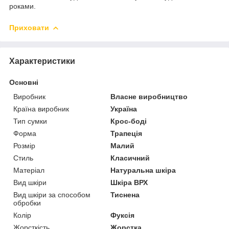
роками.
Приховати
Характеристики
Основні
Виробник
Власне виробництво
Країна виробник
Україна
Тип сумки
Крос-боді
Форма
Трапеція
Розмір
Малий
Стиль
Класичний
Матеріал
Натуральна шкіра
Вид шкіри
Шкіра ВРХ
Вид шкіри за способом
Тиснена
обробки
Колір
Фуксія
Жорсткість
Жорстка