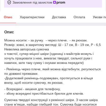
Замовлення під захистом
Опис
Характеристики
Доставка
Оплата
Умови п
Опис
Можна носити: - за ручку. - через плече. - як рюкзак.
Розмір: зовні, в закритому вигляді: Ш - 17 см, В - 19 см, Р - 6,5
Невелика авторська сумочка
з товстої, супер-міцної шкіри (одиниці з майстрів можуть і
хочуть працювати з нею, вимагає твердої, сильної руки і
навичок, зате таку сумку і онукам можна передати)
- Ремінець через плече, який можна відстебнути, регулюється
по довжині пряжками.
-Додатковий ремінець-подовжувач, протягується в кільця
внизу, щоб носити сумочку, як рюкзак.
- Всередині - кишеня для телефону,
- збоку всередині пристібається брелок для ключів.
Сумочка твердої конструкції з ремінної шкіри. З часом шкіра
стане м'якше, набуде глибший тон. Сумочка буде носитися