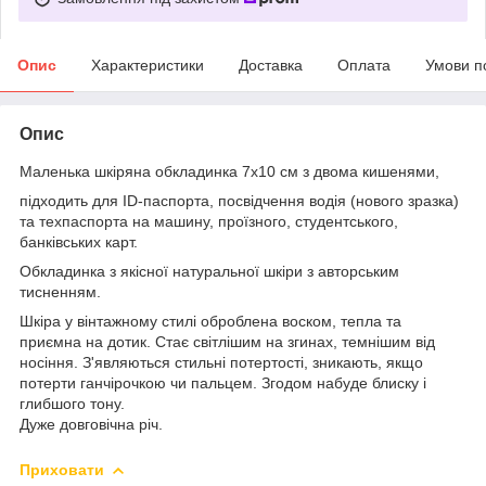
Опис
Характеристики
Доставка
Оплата
Умови п
Опис
Маленька шкіряна обкладинка 7х10 см з двома кишенями,
підходить для ID-паспорта, посвідчення водія (нового зразка)
та техпаспорта на машину, проїзного, студентського,
банківських карт.
Обкладинка з якісної натуральної шкіри з авторським
тисненням.
Шкіра у вінтажному стилі оброблена воском, тепла та
приємна на дотик. Стає світлішим на згинах, темнішим від
носіння. З'являються стильні потертості, зникають, якщо
потерти ганчірочкою чи пальцем. Згодом набуде блиску і
глибшого тону.
Дуже довговічна річ.
Приховати