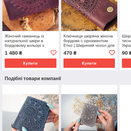
Жіночий гаманець із
Ключниця шкіряна жіноча
Шкір
натуральної шкіри в
бордова с орнаментом
тисн
бордовому кольорі з
Етно | Шкіряний чохол для
Укра
тисненням "Мандала"
ключів марсалу
пода
1 480
470
90
₴
₴
Жіночі портмоне
Купити
Купити
Подібні товари компанії