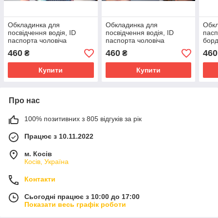
Обкладинка для
Обкладинка для
Обкл
посвідчення водія, ID
посвідчення водія, ID
пасп
паспорта чоловіча
паспорта чоловіча
борд
шкіряна темно-синя з
шкіряна сіра з тисненням
Квіт
460
460
460
₴
₴
тисненням Етно 4 відділа
Етно 4 відділа
на п
Купити
Купити
Про нас
100% позитивних з 805 відгуків за рік
Працює з 10.11.2022
м. Косів
Косів, Україна
Контакти
Сьогодні працює з 10:00 до 17:00
Показати весь графік роботи