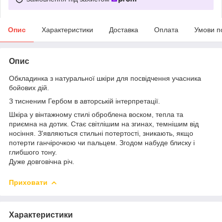
Опис
Характеристики
Доставка
Оплата
Умови п
Опис
Обкладинка з натуральної шкіри для посвідчення учасника
бойових дій.
З тисненим Гербом в авторській інтерпретації.
Шкіра у вінтажному стилі оброблена воском, тепла та
приємна на дотик. Стає світлішим на згинах, темнішим від
носіння. З'являються стильні потертості, зникають, якщо
потерти ганчірочкою чи пальцем. Згодом набуде блиску і
глибшого тону.
Дуже довговічна річ.
Приховати
Характеристики