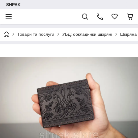
SHPAK
Товари та послуги
УБД: обкладинки шкіряні
Шкіряна 