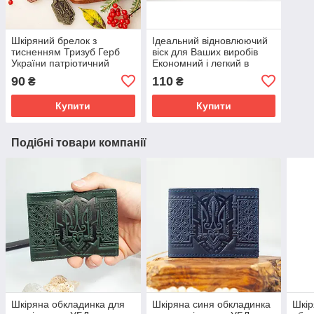
Шкіряний брелок з
Ідеальний відновлюючий
тисненням Тризуб Герб
віск для Ваших виробів
України патріотичний
Економний і легкий в
подарунок
застосуванні.
90
110
₴
₴
Купити
Купити
Подібні товари компанії
Шкіряна обкладинка для
Шкіряна синя обкладинка
Шкір