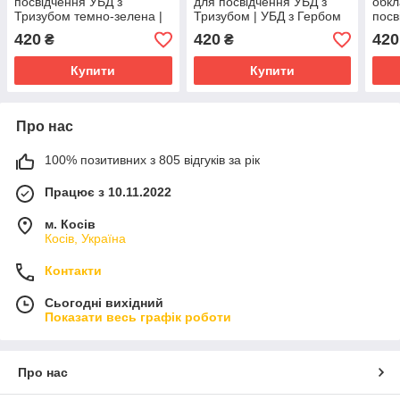
посвідчення УБД з
для посвідчення УБД з
обкл
Тризубом темно-зелена |
Тризубом | УБД з Гербом
посв
УБД з Гербом України
України
Триз
420
420
420
₴
₴
Укра
Купити
Купити
Про нас
100% позитивних з 805 відгуків за рік
Працює з 10.11.2022
м. Косів
Косів, Україна
Контакти
Сьогодні вихідний
Показати весь графік роботи
Про нас