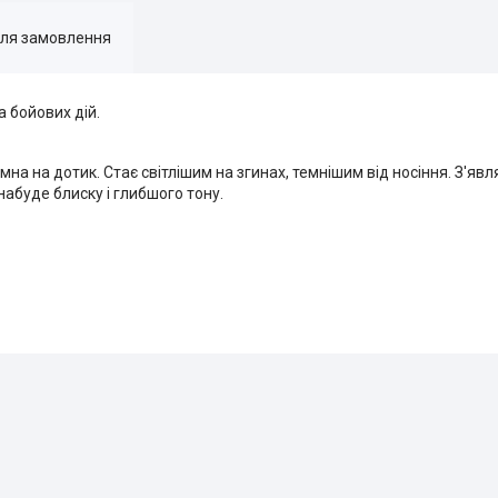
для замовлення
 бойових дій.
на на дотик. Стає світлішим на згинах, темнішим від носіння. З'явл
абуде блиску і глибшого тону.