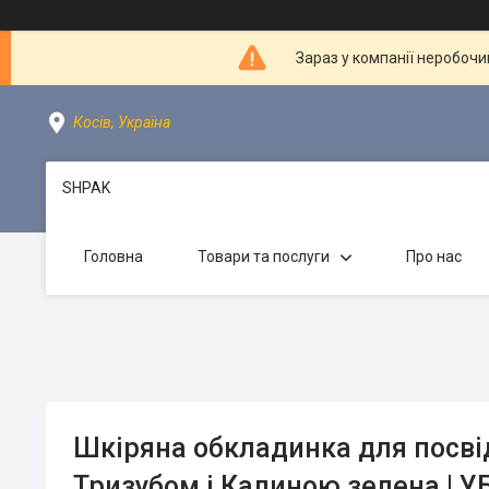
Зараз у компанії неробочи
Косів, Україна
SHPAK
Головна
Товари та послуги
Про нас
Шкіряна обкладинка для посві
Тризубом і Калиною зелена | У