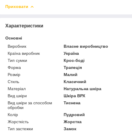
Приховати
Характеристики
Основні
Виробник
Власне виробництво
Країна виробник
Україна
Тип сумки
Крос-боді
Форма
Трапеція
Розмір
Малий
Стиль
Класичний
Матеріал
Натуральна шкіра
Вид шкіри
Шкіра ВРХ
Вид шкіри за способом
Тиснена
обробки
Колір
Пудровий
Жорсткість
Жорстка
Тип застежки
Замок