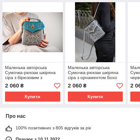
Маленька авторська
Маленька авторська
Мале
Сумочка-рюкзак шкіряна
Сумочка-рюкзак шкіряна
Сумо
сіра з бірюзовим з
сіра з орнаментом Бохо
черв
орнаментом Бохо
орн
2 060
2 060
2 0
₴
₴
Купити
Купити
Про нас
100% позитивних з 805 відгуків за рік
Працює з 10.11.2022