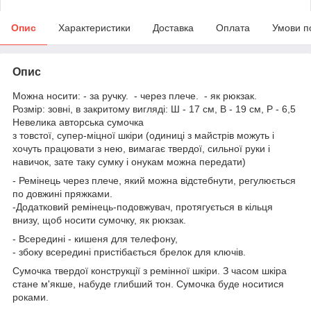
Опис
Характеристики
Доставка
Оплата
Умови п
Опис
Можна носити: - за ручку. - через плече. - як рюкзак.
Розмір: зовні, в закритому вигляді: Ш - 17 см, В - 19 см, Р - 6,5
Невелика авторська сумочка
з товстої, супер-міцної шкіри (одиниці з майстрів можуть і
хочуть працювати з нею, вимагає твердої, сильної руки і
навичок, зате таку сумку і онукам можна передати)
- Ремінець через плече, який можна відстебнути, регулюється
по довжині пряжками.
-Додатковий ремінець-подовжувач, протягується в кільця
внизу, щоб носити сумочку, як рюкзак.
- Всередині - кишеня для телефону,
- збоку всередині пристібається брелок для ключів.
Сумочка твердої конструкції з ремінної шкіри. З часом шкіра
стане м'якше, набуде глибший тон. Сумочка буде носитися
роками.