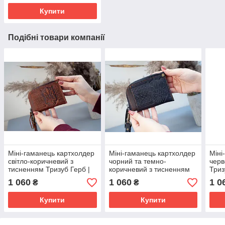
Купити
Подібні товари компанії
Міні-гаманець картхолдер
Міні-гаманець картхолдер
Міні
світло-коричневий з
чорний та темно-
черв
тисненням Тризуб Герб |
коричневий з тисненням
Триз
міні гаманець на блискавці
Тризуб Герб | міні
гама
1 060
1 060
1 0
₴
₴
гаманець на блискавці
Купити
Купити