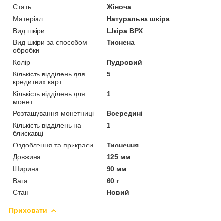
Стать
Жіноча
Матеріал
Натуральна шкіра
Вид шкіри
Шкіра ВРХ
Вид шкіри за способом
Тиснена
обробки
Колір
Пудровий
Кількість відділень для
5
кредитних карт
Кількість відділень для
1
монет
Розташування монетниці
Всередині
Кількість відділень на
1
блискавці
Оздоблення та прикраси
Тиснення
Довжина
125 мм
Ширина
90 мм
Вага
60 г
Стан
Новий
Приховати