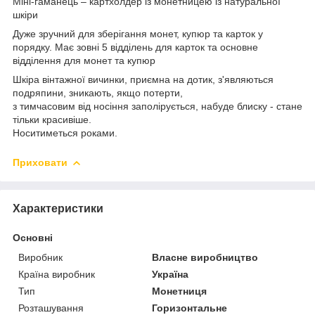
Міні-гаманець – картхолдер із монетницею із натуральної
шкіри
Дуже зручний для зберігання монет, купюр та карток у
порядку. Має зовні 5 відділень для карток та основне
відділення для монет та купюр
Шкіра вінтажної вичинки, приємна на дотик, з'являються
подряпини, зникають, якщо потерти,
з тимчасовим від носіння заполірується, набуде блиску - стане
тільки красивіше.
Носитиметься роками.
Приховати
Характеристики
Основні
Виробник
Власне виробництво
Країна виробник
Україна
Тип
Монетниця
Розташування
Горизонтальне