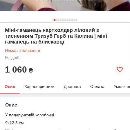
Міні-гаманець картхолдер ліловий з
тисненням Тризуб Герб та Калина | міні
гаманець на блискавці
Немає в наявності
Роздріб
1 060
₴
Опис
Характеристики
Доставка
Оплата
Умови п
Опис
У подарунковій коробочці.
9х12.5 см