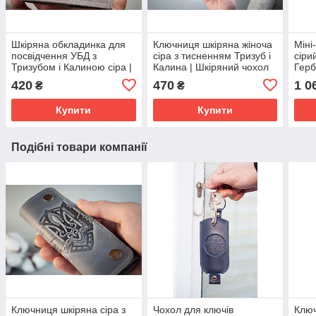
Шкіряна обкладинка для
Ключниця шкіряна жіноча
Міні
посвідчення УБД з
сіра з тисненням Тризуб і
сіри
Тризубом і Калиною сіра |
Калина | Шкіряний чохол
Герб
УБД з Гербом України
для ключів на 6 карабінів
блис
420
470
1 0
₴
₴
Купити
Купити
Подібні товари компанії
Ключниця шкіряна сіра з
Чохол для ключів
Ключ