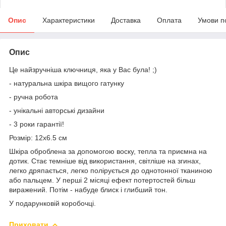
Опис
Характеристики
Доставка
Оплата
Умови п
Опис
Це найзручніша ключниця, яка у Вас була! ;)
- натуральна шкіра вищого гатунку
- ручна робота
- унікальні авторські дизайни
- 3 роки гарантії!
Розмір: 12х6.5 см
Шкіра оброблена за допомогою воску, тепла та приємна на
дотик. Стає темніше від використання, світліше на згинах,
легко дряпається, легко полірується до однотонної тканиною
або пальцем. У перші 2 місяці ефект потертостей більш
виражений. Потім - набуде блиск і глибший тон.
У подарунковій коробочці.
Приховати