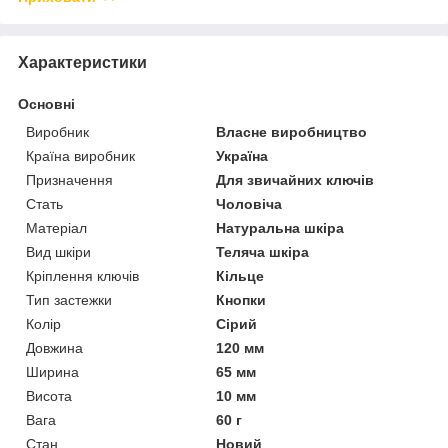
Характеристики
Основні
Виробник
Власне виробництво
Країна виробник
Україна
Призначення
Для звичайних ключів
Стать
Чоловіча
Матеріал
Натуральна шкіра
Вид шкіри
Теляча шкіра
Кріплення ключів
Кільце
Тип застежки
Кнопки
Колір
Сірий
Довжина
120 мм
Ширина
65 мм
Висота
10 мм
Вага
60 г
Стан
Новий