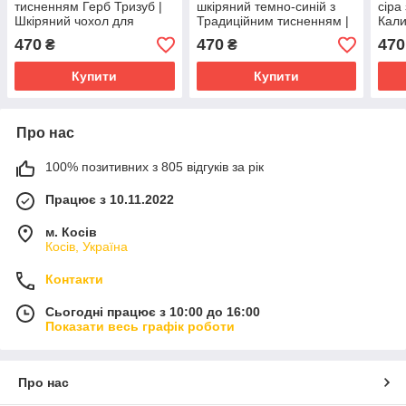
тисненням Герб Тризуб |
шкіряний темно-синій з
сіра
Шкіряний чохол для
Традиційним тисненням |
Кали
ключів на 6 карабінів
Ключниця шкіряна
для 
470
470
470
₴
₴
Купити
Купити
Про нас
100% позитивних з 805 відгуків за рік
Працює з 10.11.2022
м. Косів
Косів, Україна
Контакти
Сьогодні працює з 10:00 до 16:00
Показати весь графік роботи
Про нас