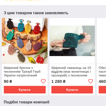
З цим товаром також замовляють
Шкіряний брелок з
Шкіряний гаманець на 10
Обкл
тисненням Тризуб Герб
відділів (має монетницю і
пасп
України патріотичний
прозорий) з тисненням
темн
подарунок
Сонечко морська хвиля
тисн
90
1 280
460
₴
₴
бірюзовий
Обкл
Купити
Купити
Подібні товари компанії