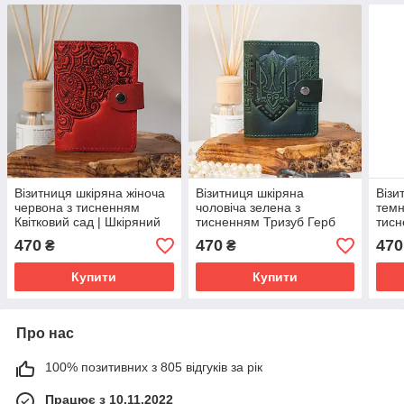
Візитниця шкіряна жіноча
Візитниця шкіряна
Візи
червона з тисненням
чоловіча зелена з
темн
Квітковий сад | Шкіряний
тисненням Тризуб Герб
тисн
картхолдер
України| Шкіряний
Шкір
470
470
470
₴
₴
картхолдер
Купити
Купити
Про нас
100% позитивних з 805 відгуків за рік
Працює з 10.11.2022