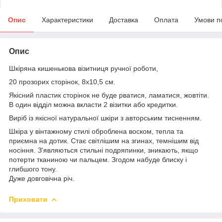
Опис
Характеристики
Доставка
Оплата
Умови п
Опис
Шкіряна кишенькова візитниця ручної роботи,
20 прозорих сторінок, 8х10,5 см.
Якісний пластик сторінок не буде рватися, ламатися, жовтіти.
В один відділ можна вкласти 2 візитки або кредитки.
Виріб із якісної натуральної шкіри з авторським тисненням.
Шкіра у вінтажному стилі оброблена воском, тепла та
приємна на дотик. Стає світлішим на згинах, темнішим від
носіння. З'являються стильні подряпинки, зникають, якщо
потерти тканиною чи пальцем. Згодом набуде блиску і
глибшого тону.
Дуже довговічна річ.
Приховати