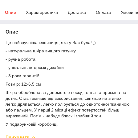
Опис
Характеристики
Доставка
Оплата
Умови п
Опис
Це найзручніша ключниця, яка у Вас була! ;)
- натуральна шкіра вищого гатунку
- ручна робота
- унікальні авторські дизайни
- 3 роки гарантії!
Розмір: 12х6.5 см
Шкіра оброблена за допомогою воску, тепла та приємна на
дотик. Стає темніше від використання, світліше на згинах,
легко дряпається, легко полірується до однотонної тканиною
або пальцем. У перші 2 місяці ефект потертостей більш
виражений. Потім - набуде блиск і глибший тон.
У подарунковій коробочці.
Приховати