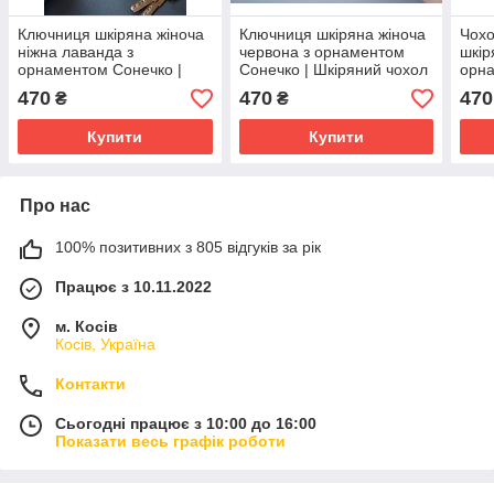
Ключниця шкіряна жіноча
Ключниця шкіряна жіноча
Чохо
ніжна лаванда з
червона з орнаментом
шкір
орнаментом Сонечко |
Сонечко | Шкіряний чохол
орна
Шкіряний чохол для
для ключів
Ключ
470
470
470
₴
₴
ключів
Купити
Купити
Про нас
100% позитивних з 805 відгуків за рік
Працює з 10.11.2022
м. Косів
Косів, Україна
Контакти
Сьогодні працює з 10:00 до 16:00
Показати весь графік роботи