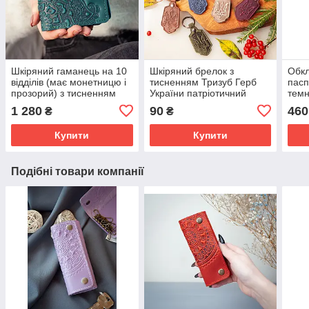
Шкіряний гаманець на 10
Шкіряний брелок з
Обкл
відділів (має монетницю і
тисненням Тризуб Герб
пасп
прозорий) з тисненням
України патріотичний
темн
Квітучий Сад морська
подарунок
тисн
1 280
90
460
₴
₴
хвиля бірюзовий
Обкл
Купити
Купити
Подібні товари компанії