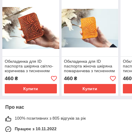
Обкладинка для ID
Обкладинка для ID
Обкл
паспорта шкіряна світло-
паспорта жіноча шкіряна
пасп
коричнева з тисненням
помаранчева з тисненням
тисн
Карпати | Обкладинка на
Карпати | Обкладинка на
Обкл
460
460
460
₴
₴
права 4 відділи
права
відд
Купити
Купити
Про нас
100% позитивних з 805 відгуків за рік
Працює з 10.11.2022