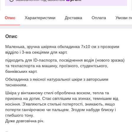
Опис
Характеристики
Доставка
Оплата
Умови п
Опис
Маленька, зручна шкіряна обкладинка 7х10 см з прозорим
відділо і 3-ма секціями для карт.
підходить для ID-паспорта, посвідчення водія (нового зразка)
та техпаспорта на машину, проїзного, студентського,
банківських карт.
Обкладинка з якісної натуральної шкіри з авторським
тисненням.
Шкіра у вінтажному стилі оброблена воском, тепла та
приємна на дотик. Стає світлішим на згинах, темнішим від
носіння. З'являються стильні потертості, зникають, якщо
потерти ганчірочкою чи пальцем. Згодом набуде блиску і
глибшого тону.
Дуже довговічна річ.