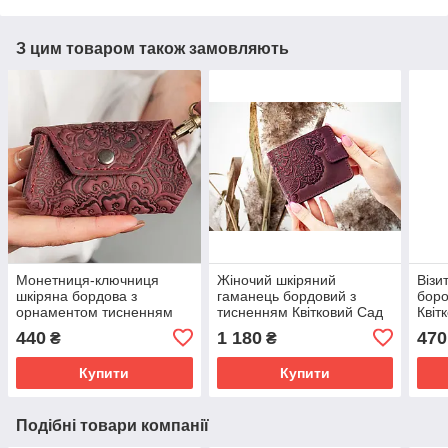
З цим товаром також замовляють
Монетниця-ключниця
Жіночий шкіряний
Візи
шкіряна бордова з
гаманець бордовий з
боро
орнаментом тисненням
тисненням Квітковий Сад
Квіт
Квіти
карт
440
1 180
470
₴
₴
Купити
Купити
Подібні товари компанії