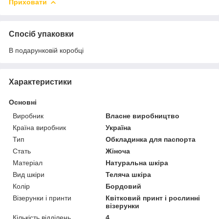
Приховати
Спосіб упаковки
В подарунковій коробці
Характеристики
Основні
Виробник
Власне виробництво
Країна виробник
Україна
Тип
Обкладинка для паспорта
Стать
Жіноча
Матеріал
Натуральна шкіра
Вид шкіри
Теляча шкіра
Колір
Бордовий
Візерунки і принти
Квітковий принт і рослинні
візерунки
Кількість відділень
4