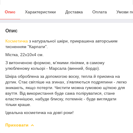
Опис
Характеристики
Доставка
Оплата
Умови п
Опис
Косметичка
з натуральної шкіри, прикрашена авторським
тисненням "Карпати".
Містка, 22х10х4 см.
З витонченою формою, м'якими лініями, в самому
улюбленому кольорі - Марсала (винний, бордо).
Шкіра оброблена за допомогою воску, тепла й приємна на
дотик. Стає світліше на згинах, з'являються подряпини - легко
зникають, якщо потерти. Чистити можна гумовою щіткою для
взуття. Від використання буде сама поліруватися, стане
еластичнішою, набуде блиску, потемніє - буде виглядати
тільки краше.
Ідеальна косметичка на довгі роки!
Приховати