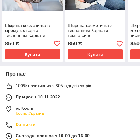
Шкіряна косметичка в
Шкіряна косметичка з
Шкір
сірому кольорі з
тисненням Карпати
коль
тисненням Карпати
темно-синя
тисн
850
850
850
₴
₴
Купити
Купити
Про нас
100% позитивних з 805 відгуків за рік
Працює з 10.11.2022
м. Косів
Косів, Україна
Контакти
Сьогодні працює з 10:00 до 16:00