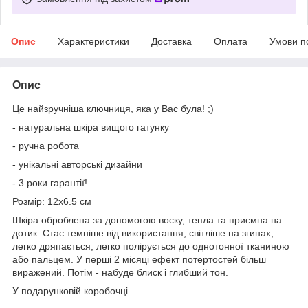
Опис
Характеристики
Доставка
Оплата
Умови п
Опис
Це найзручніша ключниця, яка у Вас була! ;)
- натуральна шкіра вищого гатунку
- ручна робота
- унікальні авторські дизайни
- 3 роки гарантії!
Розмір: 12х6.5 см
Шкіра оброблена за допомогою воску, тепла та приємна на
дотик. Стає темніше від використання, світліше на згинах,
легко дряпається, легко полірується до однотонної тканиною
або пальцем. У перші 2 місяці ефект потертостей більш
виражений. Потім - набуде блиск і глибший тон.
У подарунковій коробочці.