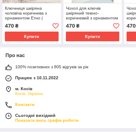
Ключниця шкіряна
Чохол для ключів
Чохо
чоловіча коричнева з
шкіряний темно-
шкір
орнаментом Етно |
коричневий з орнаментом
кори
Шкіряний чохол для
Вишивка | Ключниця
Кали
470
470
470
₴
₴
ключів
шкіряна
Ключ
Купити
Купити
Про нас
100% позитивних з 805 відгуків за рік
Працює з 10.11.2022
м. Косів
Косів, Україна
Контакти
Сьогодні вихідний
Показати весь графік роботи