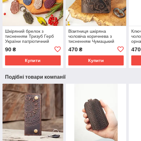
Шкіряний брелок з
Візитниця шкіряна
Ключ
тисненням Тризуб Герб
чоловіча коричнева з
чоло
України патріотичний
тисненням Чумацький
орн
подарунок
шлях | Шкіряний
Шлях
90
470
470
₴
₴
картхолдер
для 
Купити
Купити
Подібні товари компанії