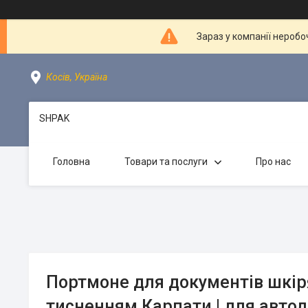
Зараз у компанії неробо
Косів, Україна
SHPAK
Головна
Товари та послуги
Про нас
Портмоне для документів шкір
тисненням Карпати | для автод