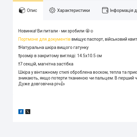
Опис
Характеристики
Інформація 
Новинка! Ви питали - ми зробили 🤩☺️
Портмоне для документів
вміщує паспорт, військовий квит
❗️Натуральна шкіра вищого гатунку
❗️розмір в закритому вигляді: 14.5х10.5 см
❗️7 секцій, магнітна застібка
Шкіра у вінтажному стилі оброблена воском, тепла та приєм
зникають, якщо потерти тканиною чи пальцем. В перший ч
Дуже довговічна річ👍