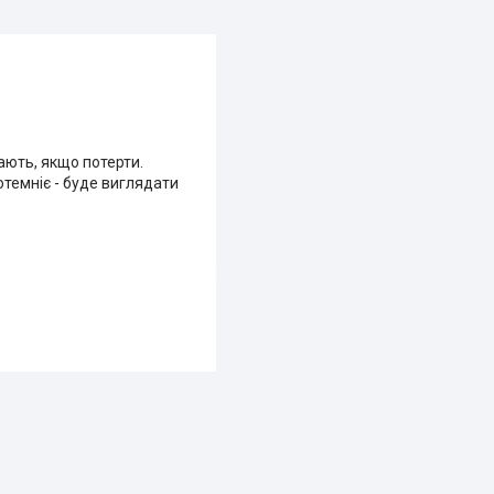
ають, якщо потерти.
отемніє - буде виглядати