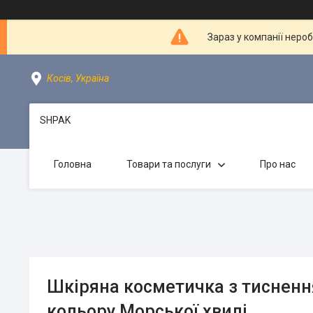
Зараз у компанії неро
Косів, Україна
SHPAK
Головна
Товари та послуги
Про нас
Шкіряна косметичка з тиснен
кольору Морської хвилі