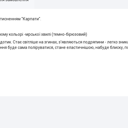
 тисненням "Карпати".
ому кольорі -мрської хвилі (темно-бірюзовий)
отик. Стає світліше на згинах, з'являються подряпини - легко зник
ня буде сама поліруватися, стане еластичнішою, набуде блиску, п