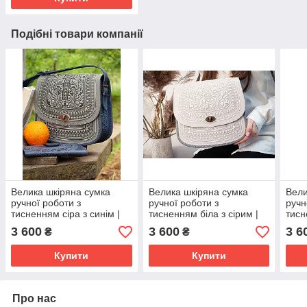
Подібні товари компанії
Велика шкіряна сумка
Велика шкіряна сумка
Вели
ручної роботи з
ручної роботи з
ручн
тисненням сіра з синім |
тисненням біла з сірим |
тисн
шкіряна етно сумка жіноча
шкіряна етно сумка жіноча
олив
3 600
3 600
3 6
₴
₴
сумк
Купити
Купити
Про нас