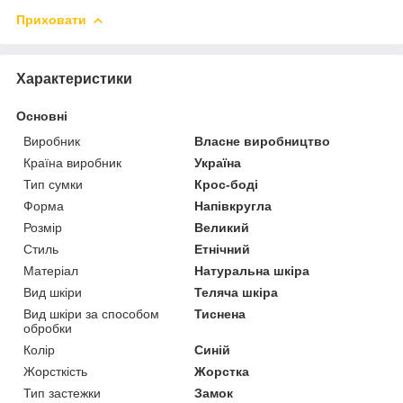
Приховати
Характеристики
Основні
Виробник
Власне виробництво
Країна виробник
Україна
Тип сумки
Крос-боді
Форма
Напівкругла
Розмір
Великий
Стиль
Етнічний
Матеріал
Натуральна шкіра
Вид шкіри
Теляча шкіра
Вид шкіри за способом
Тиснена
обробки
Колір
Синій
Жорсткість
Жорстка
Тип застежки
Замок