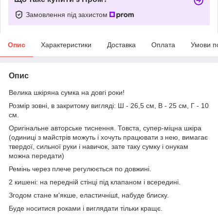
Замовлення під захистом
Опис
Характеристики
Доставка
Оплата
Умови п
Опис
Велика шкіряна сумка на довгі роки!
Розмір зовні, в закритому вигляді: Ш - 26,5 см, В - 25 см, Г - 10
см.
Оригінальне авторське тиснення. Товста, супер-міцна шкіра
(одиниці з майстрів можуть і хочуть працювати з нею, вимагає
твердої, сильної руки і навичок, зате таку сумку і онукам
можна передати)
Ремінь через плече регулюється по довжині.
2 кишені: на передній стінці під клапаном і всередині.
Згодом стане м'якше, еластичнішt, набуде блиску.
Буде носитися роками і виглядати тільки кращє.