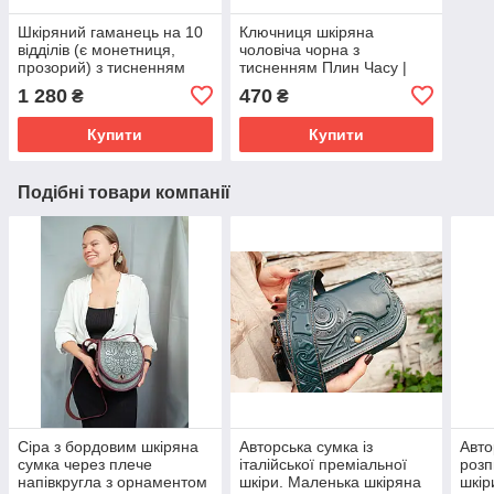
Шкіряний гаманець на 10
Ключниця шкіряна
відділів (є монетниця,
чоловіча чорна з
прозорий) з тисненням
тисненням Плин Часу |
Плин Часу чорний
Шкіряний чохол для
1 280
470
₴
₴
ключів
Купити
Купити
Подібні товари компанії
Сіра з бордовим шкіряна
Авторська сумка із
Авто
сумка через плече
італійської преміальної
розп
напівкругла з орнаментом
шкіри. Маленька шкіряна
шкір