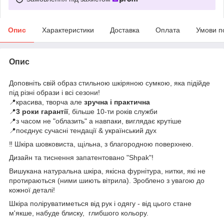
Опис
Характеристики
Доставка
Оплата
Умови п
Опис
Доповніть свій образ стильною шкіряною сумкою, яка підійде
під різні образи і всі сезони!
📍красива, творча але
зручна і практична
📍
3 роки гарантії
, більше 10-ти років служби
📍з часом не "облазить" а навпаки, виглядає крутіше
📍поєднує сучасні тендації & український дух
‼️ Шкіра шовковиста, щільна, з благородною поверхнею.
Дизайн та тиснення запатентовано "Shpak"!
Вишукана натуральна шкіра, якісна фурнітура, нитки, які не
протираються (ними шиють вітрила). Зроблено з увагою до
кожної деталі!
Шкіра поліруватиметься від рук і одягу - від цього стане
м'якше, набуде блиску, глибшого кольору.