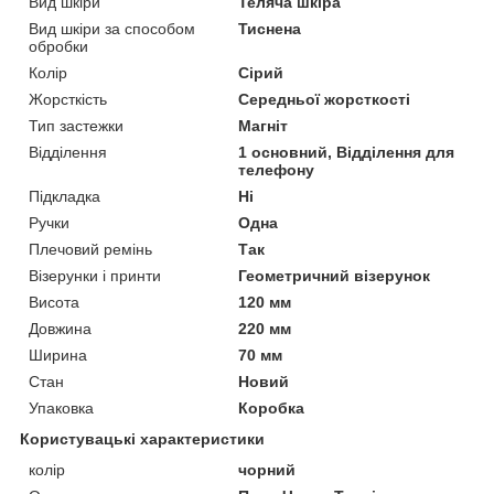
Вид шкіри
Теляча шкіра
Вид шкіри за способом
Тиснена
обробки
Колір
Сірий
Жорсткість
Середньої жорсткості
Тип застежки
Магніт
Відділення
1 основний, Відділення для
телефону
Підкладка
Ні
Ручки
Одна
Плечовий ремінь
Так
Візерунки і принти
Геометричний візерунок
Висота
120 мм
Довжина
220 мм
Ширина
70 мм
Стан
Новий
Упаковка
Коробка
Користувацькі характеристики
колір
чорний