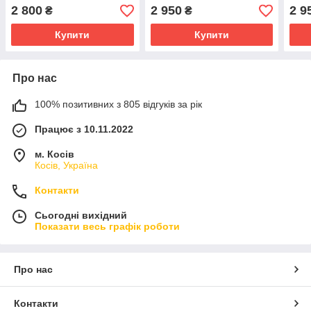
тисненням бохо
сумка на плече темно-
сумк
2 800
2 950
2 9
₴
₴
зелена Плин Часу
Купити
Купити
Про нас
100% позитивних з 805 відгуків за рік
Працює з 10.11.2022
м. Косів
Косів, Україна
Контакти
Сьогодні вихідний
Показати весь графік роботи
Про нас
Контакти