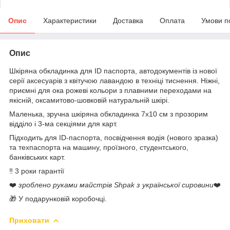
Опис
Характеристики
Доставка
Оплата
Умови п
Опис
Шкіряна обкладинка для ID паспорта, автодокументів із нової
серії аксесуарів з квітучою лавандою в техніці тиснення. Ніжні,
приємні для ока рожеві кольори з плавними переходами на
якісній, оксамитово-шовковій натуральній шкірі.
Маленька, зручна шкіряна обкладинка 7х10 см з прозорим
відділо і 3-ма секціями для карт.
Підходить для ID-паспорта, посвідчення водія (нового зразка)
та техпаспорта на машину, проїзного, студентського,
банківських карт.
‼️ 3 роки гарантії
❤️
зроблено руками майстрів Shpak з української сировини
❤️
🎁 У подарунковій коробочці.
Приховати