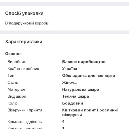
Спосіб упаковки
В подарунковій коробці
Характеристики
Основні
Виробник
Власне виробництво
Країна виробник
Україна
Тип
Обкладинка для паспорта
Стать
Жіноча
Матеріал
Натуральна шкіра
Вид шкіри
Теляча шкіра
Колір
Бордовий
Візерунки і принти
Квітковий принт і рослинні
візерунки
Кількість відділень
4
Кількість прозорих
1