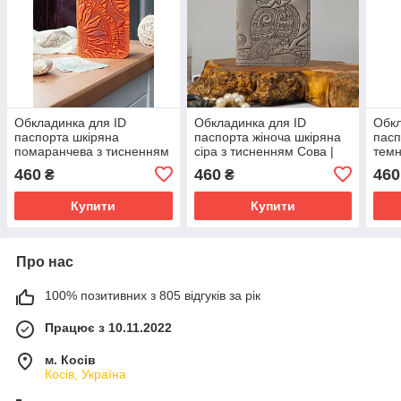
Обкладинка для ID
Обкладинка для ID
Обкл
паспорта шкіряна
паспорта жіноча шкіряна
пасп
помаранчева з тисненням
сіра з тисненням Сова |
темн
Соняхи | Обкладинка на
Обкладинка на права 4
тисн
460
460
460
₴
₴
права жіноча
відділ
Обкл
Купити
Купити
Про нас
100% позитивних з 805 відгуків за рік
Працює з 10.11.2022
м. Косів
Косів, Україна