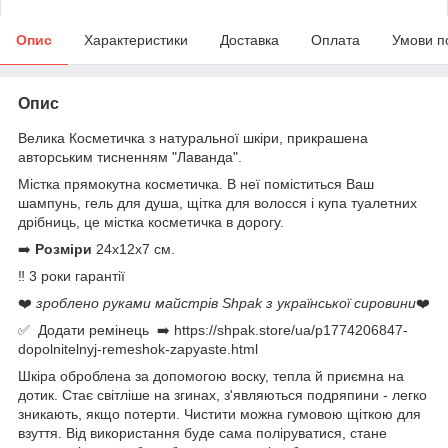
Опис
Характеристики
Доставка
Оплата
Умови п
Опис
Велика Косметичка з натуральної шкіри, прикрашена
авторським тисненням "Лаванда".
Містка прямокутна косметичка. В неї поміститься Ваш
шампунь, гель для душа, щітка для волосся і купа туалетних
дрібниць, це містка косметичка в дорогу.
➡️
Розміри
24х12х7 см.
‼️ 3 роки гарантії
❤️
зроблено руками майстрів Shpak з української сировини
❤️
✅ Додати ремінець ➡️ https://shpak.store/ua/p1774206847-
dopolnitelnyj-remeshok-zapyaste.html
Шкіра оброблена за допомогою воску, тепла й приємна на
дотик. Стає світліше на згинах, з'являються подряпини - легко
зникають, якщо потерти. Чистити можна гумовою щіткою для
взуття. Від використання буде сама поліруватися, стане