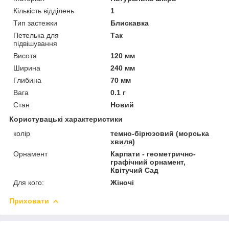
Кількість відділень
1
Тип застежки
Блискавка
Петелька для
Так
підвішування
Висота
120 мм
Ширина
240 мм
Глибина
70 мм
Вага
0.1 г
Стан
Новий
Користувацькі характеристики
колір
темно-бірюзовий (морська
хвиля)
Орнамент
Карпати - геометрично-
графічний орнамент,
Квітучий Сад
Для кого:
Жіночі
Приховати