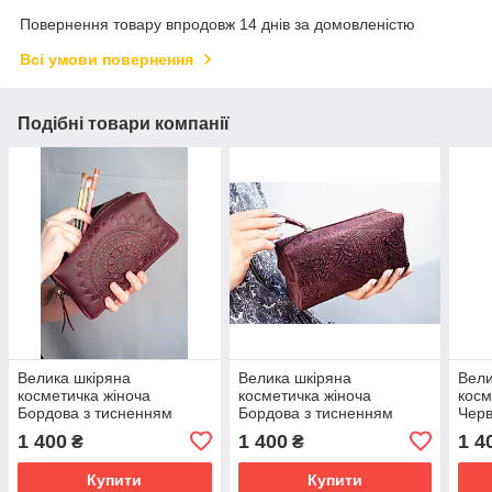
Повернення товару впродовж 14 днів за домовленістю
Всі умови повернення
Подібні товари компанії
Велика шкіряна
Велика шкіряна
Вели
косметичка жіноча
косметичка жіноча
косм
Бордова з тисненням
Бордова з тисненням
Черв
Сонечко Мандала
Карпати
Кар
1 400
1 400
1 4
₴
₴
Купити
Купити