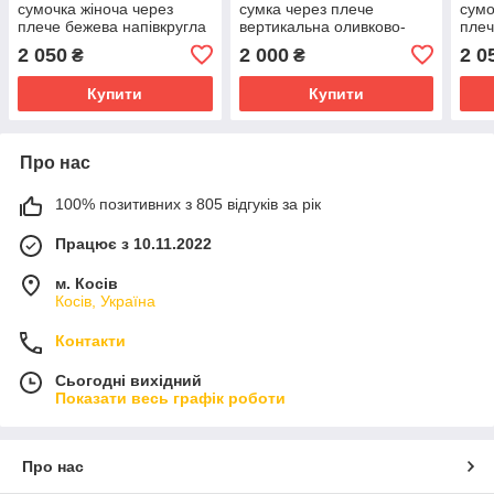
сумочка жіноча через
сумка через плече
сумо
плече бежева напівкругла
вертикальна оливково-
плеч
з тисненням Бохо
бежева. Сумка ручної
тисн
2 050
2 000
2 0
₴
₴
сумочка-кишеня
роботи.
киш
Купити
Купити
Про нас
100% позитивних з 805 відгуків за рік
Працює з 10.11.2022
м. Косів
Косів, Україна
Контакти
Сьогодні вихідний
Показати весь графік роботи
Про нас