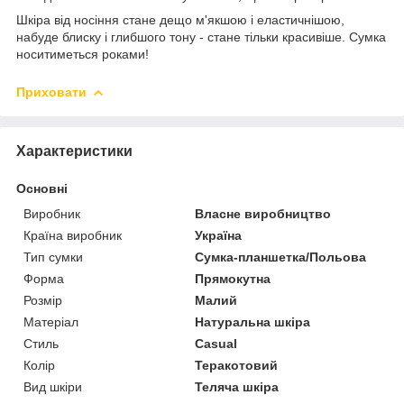
Шкіра від носіння стане дещо м'якшою і еластичнішою,
набуде блиску і глибшого тону - стане тільки красивіше. Сумка
носитиметься роками!
Приховати
Характеристики
Основні
Виробник
Власне виробництво
Країна виробник
Україна
Тип сумки
Сумка-планшетка/Польова
Форма
Прямокутна
Розмір
Малий
Матеріал
Натуральна шкіра
Стиль
Casual
Колір
Теракотовий
Вид шкіри
Теляча шкіра