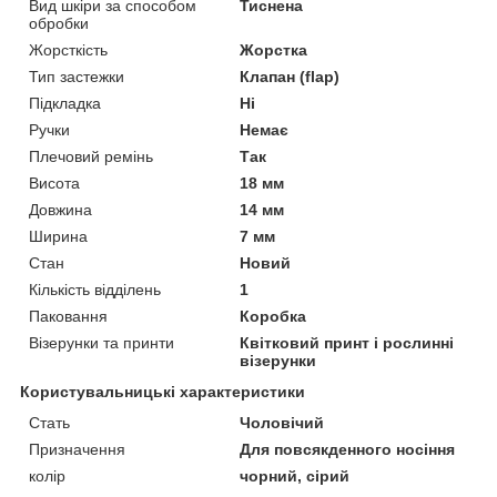
Вид шкіри за способом
Тиснена
обробки
Жорсткість
Жорстка
Тип застежки
Клапан (flap)
Підкладка
Ні
Ручки
Немає
Плечовий ремінь
Так
Висота
18 мм
Довжина
14 мм
Ширина
7 мм
Стан
Новий
Кількість відділень
1
Паковання
Коробка
Візерунки та принти
Квітковий принт і рослинні
візерунки
Користувальницькі характеристики
Стать
Чоловічий
Призначення
Для повсякденного носіння
колір
чорний, сірий