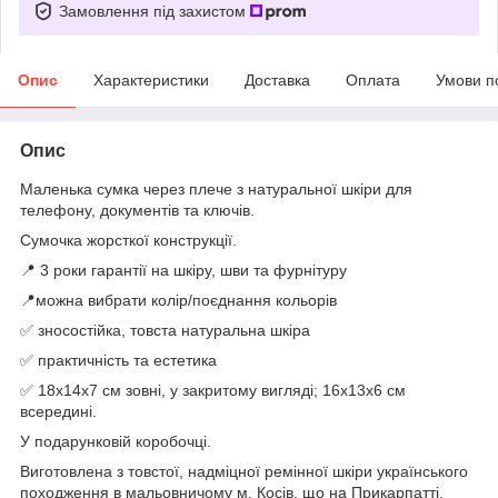
Замовлення під захистом
Опис
Характеристики
Доставка
Оплата
Умови п
Опис
Маленька сумка через плече з натуральної шкіри для
телефону, документів та ключів.
Сумочка жорсткої конструкції.
📍 3 роки гарантії на шкіру, шви та фурнітуру
📍можна вибрати колір/поєднання кольорів
✅ зносостійка, товста натуральна шкіра
✅ практичність та естетика
✅ 18х14х7 см зовні, у закритому вигляді; 16х13х6 см
всередині.
У подарунковій коробочці.
Виготовлена з товстої, надміцної ремінної шкіри українського
походження в мальовничому м. Косів, що на Прикарпатті.