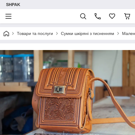
SHPAK
Товари та послуги
Сумки шкіряні з тисненням
Малень