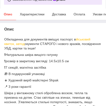
Опис
Характеристики
Доставка
Оплата
Умови п
Опис
Обкладинка для документів вміщує паспорт, в
ійськовий
квиток, автод
окументи СТАРОГО і нового зразків, посвідчення
УБД, картки та інше!
❗️Натуральна шкіра вищого гатунку
❗️розмір в закритому вигляді: 14.5х10.5 см
❗️7 секцій, магнітна застібка
🎁 В подаруновій упаковці
☀️ Художній виріб майстерні Shpak
📍 3 роки гарантії
Шкіра у вінтажному стилі оброблена воском, тепла та
приємна на дотик. Стає світліше на згинах, темніше від
носіння. З'являються стильні потертості, зникають, якщо