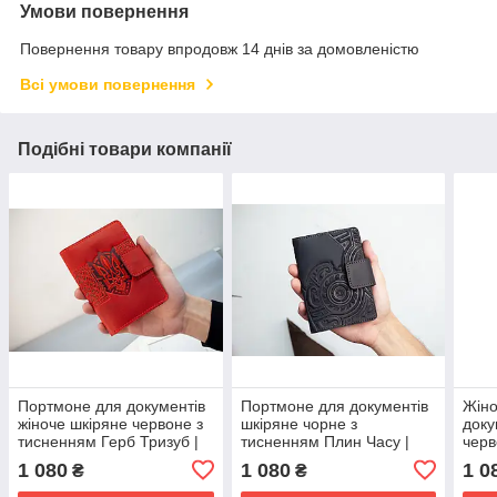
Умови повернення
Повернення товару впродовж 14 днів за домовленістю
Всі умови повернення
Подібні товари компанії
Портмоне для документів
Портмоне для документів
Жіно
жіноче шкіряне червоне з
шкіряне чорне з
доку
тисненням Герб Тризуб |
тисненням Плин Часу |
черв
для автодокументві,
для автодокументві,
Соне
1 080
1 080
1 0
₴
₴
паспорта, військового
паспорта, військового
авто
війс