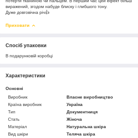
потерти тканиною чи пальцем. В перший час цей ефект більш
виражений, згодом набуде блиску і глибшого тону.
Дуже довговічна річ👍
Приховати
Спосіб упаковки
В подарунковій коробці
Характеристики
Основні
Виробник
Власне виробництво
Країна виробник
Україна
Тип
Документниця
Стать
Жіноча
Матеріал
Натуральна шкіра
Вид шкіри
Теляча шкіра