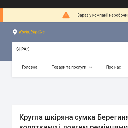
Зараз у компанії неробочи
Косів, Україна
SHPAK
Головна
Товари та послуги
Про нас
Кругла шкіряна сумка Берегиня
короткими і довгим ремінцями