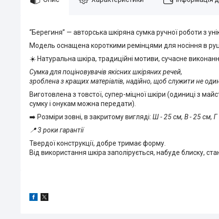
“Берегиня” — авторська шкіряна сумка ручної роботи з ун
Модель оснащена короткими ремінцями для носіння в руці
☀️ Натуральна шкіра, традиційні мотиви, сучасне виконанн
Сумка для поціновувачів якісних шкіряних речей,
зроблена з кращих матеріалів, надійно, щоб служити не один
Виготовлена ​​з товстої, супер-міцної шкіри (одиниці з май
сумку і онукам можна передати).
➡️ Розміри зовні, в закритому вигляді:
Ш - 25 см, В - 25 см, Г 
📍 3 роки гарантії
Твердої конструкції, добре тримає форму.
Від використання шкіра заполірується, набуде блиску, стан