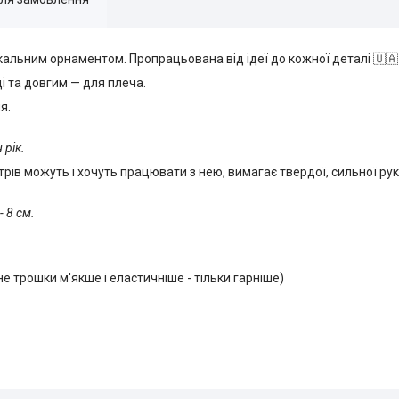
ікальним орнаментом. Пропрацьована від ідеї до кожної деталі 🇺🇦
 та довгим — для плеча.
я.
 рік.
стрів можуть і хочуть працювати з нею, вимагає твердої, сильної руки
- 8 см.
е трошки м'якше і еластичніше - тільки гарніше)