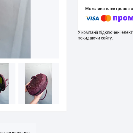
У компанії підключені елек
покидаючи сайту.
для замовлення