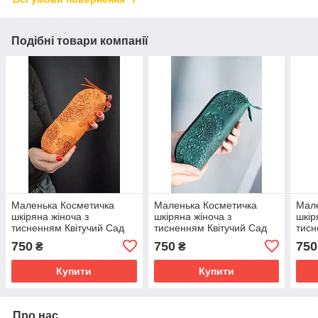
Подібні товари компанії
Маленька Косметичка
Маленька Косметичка
Мале
шкіряна жіноча з
шкіряна жіноча з
шкір
тисненням Квітучий Сад
тисненням Квітучий Сад
тисн
помаранчева
темно-бірюзова Пенал
Манд
750
750
750
₴
₴
шкіряний
кори
шкір
Купити
Купити
Про нас