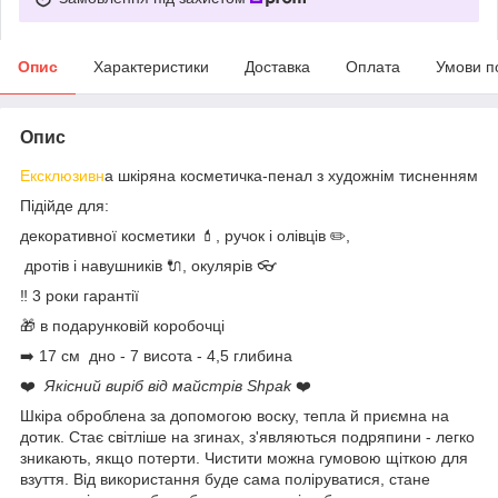
Опис
Характеристики
Доставка
Оплата
Умови п
Опис
Ексклюзивн
а шкіряна косметичка-пенал з художнім тисненням
Підійде для:
декоративної косметики 💄, ручок і олівців ✏️,
дротів і навушників 🔌, окулярів 👓
‼️ 3 роки гарантії
🎁 в подарунковій коробочці
➡️ 17 см дно - 7 висота - 4,5 глибина
❤️
Якісний виріб від
майстрів Shpak
❤️
Шкіра оброблена за допомогою воску, тепла й приємна на
дотик. Стає світліше на згинах, з'являються подряпини - легко
зникають, якщо потерти. Чистити можна гумовою щіткою для
взуття. Від використання буде сама поліруватися, стане