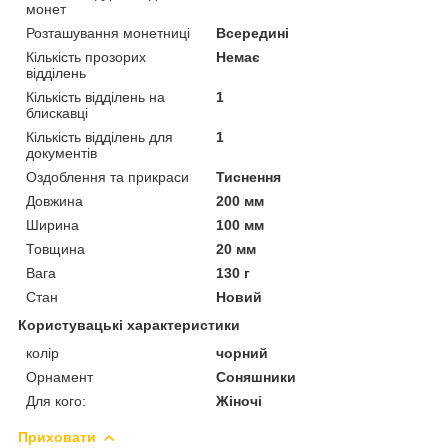
монет
Розташування монетниці
Всередині
Кількість прозорих
Немає
відділень
Кількість відділень на
1
блискавці
Кількість відділень для
1
документів
Оздоблення та прикраси
Тиснення
Довжина
200 мм
Ширина
100 мм
Товщина
20 мм
Вага
130 г
Стан
Новий
Користувацькі характеристики
колір
чорний
Орнамент
Соняшники
Для кого:
Жіночі
Приховати