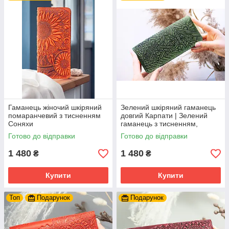
Гаманець жіночий шкіряний
Зелений шкіряний гаманець
помаранчевий з тисненням
довгий Карпати | Зелений
Соняхи
гаманець з тисненням,
жіночий гаманець ручної
Готово до відправки
Готово до відправки
роботи
1 480
1 480
₴
₴
Купити
Купити
Топ
Подарунок
Подарунок